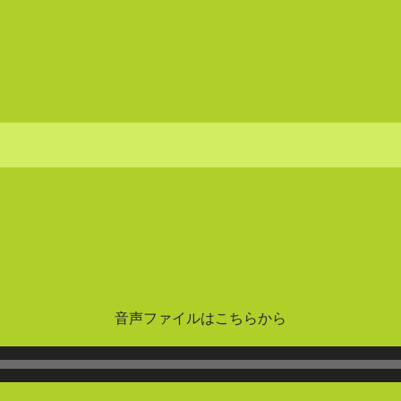
音声ファイルはこちらから
音
声
プ