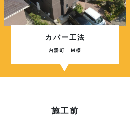
カバー工法
内灘町 M様
施工前