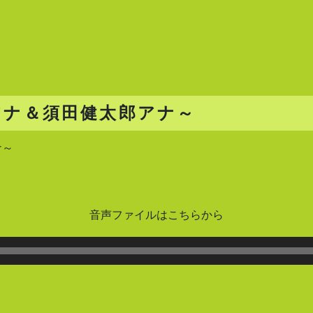
アナ＆須田健太郎アナ～
ナ～
音声ファイルはこちらから
音
声
プ
レ
ー