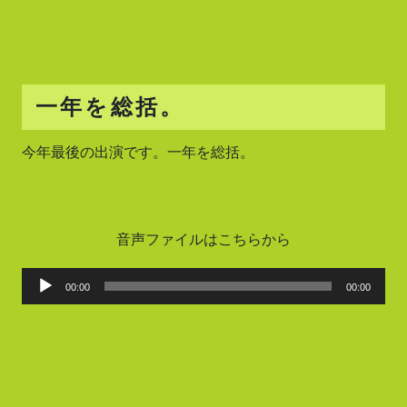
一年を総括。
今年最後の出演です。一年を総括。
音声ファイルはこちらから
音
00:00
00:00
声
プ
レ
ー
ヤ