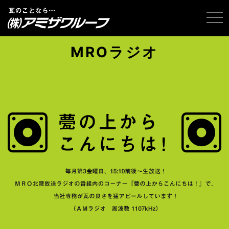
tog
MROラジオ