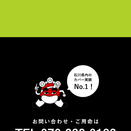
ー
ヤ
ー