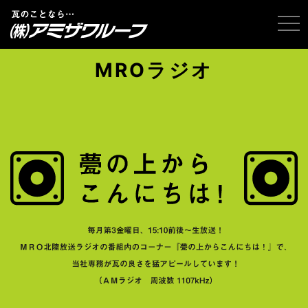
tog
MROラジオ