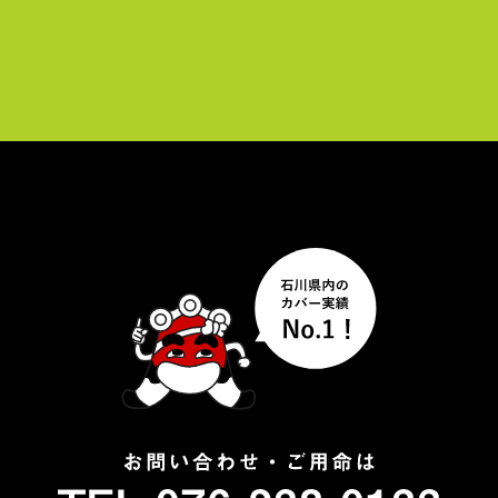
ー
ヤ
ー