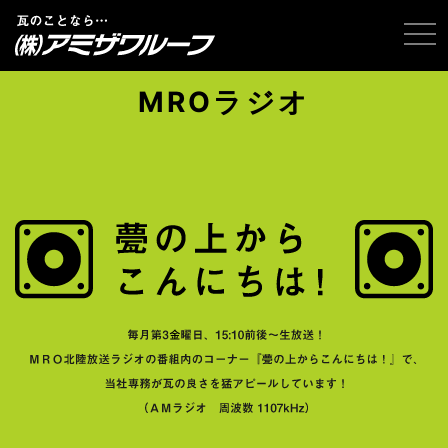
tog
MROラジオ