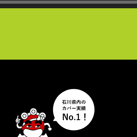
声
プ
レ
ー
ヤ
ー