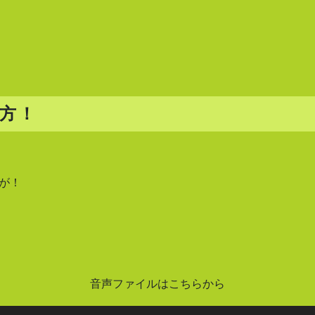
方！
が！
音声ファイルはこちらから
音