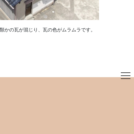
類かの瓦が混じり、瓦の色がムラムラです。
tog