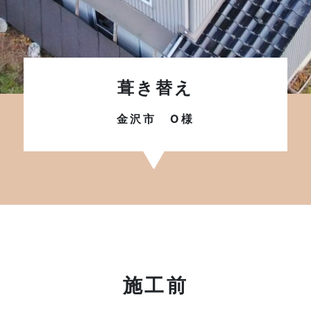
葺き替え
金沢市 O様
施工前