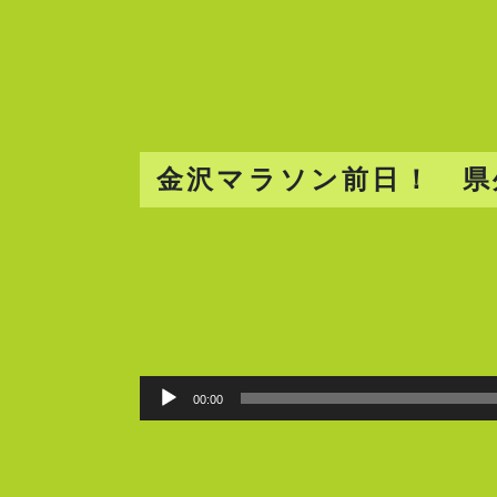
金沢マラソン前日！ 県
00:00