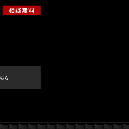
っ
て
く
だ
さ
い。
ちら