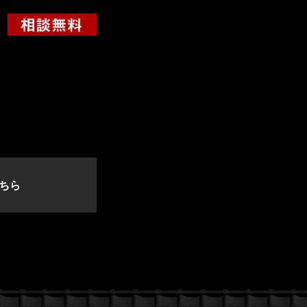
っ
て
く
だ
さ
い。
ちら