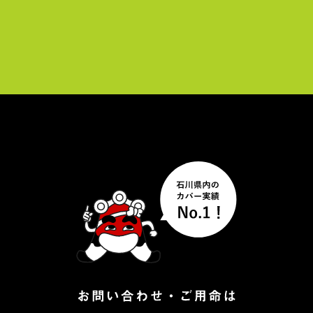
ー
ヤ
ー