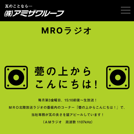
tog
MROラジオ