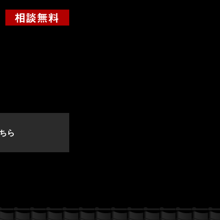
っ
て
く
だ
さ
い。
ちら